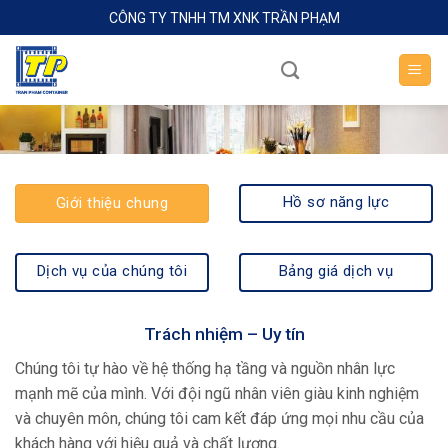
Skip
CÔNG TY TNHH TM XNK TRẦN PHẠM
to
content
Hồ sơ năng lực
Giới thiệu chung
Dịch vụ của chúng tôi
Bảng giá dịch vụ
Trách nhiệm – Uy tín
Chúng tôi tự hào về hệ thống hạ tầng và nguồn nhân lực
mạnh mẽ của mình. Với đội ngũ nhân viên giàu kinh nghiệm
và chuyên môn, chúng tôi cam kết đáp ứng mọi nhu cầu của
khách hàng với hiệu quả và chất lượng.