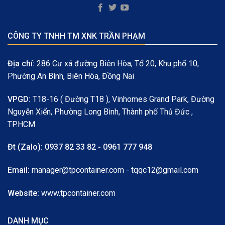
CÔNG TY TNHH TM XNK TRẦN PHẠM
Địa chỉ:
286 Cư xá đường Biên Hòa, Tổ 20, Khu phố 10,
Phường An Bình, Biên Hòa, Đồng Nai
VPGD:
T18-16 ( Đường T18 ), Vinhomes Grand Park, Đường
Nguyễn Xiển, Phường Long Bình, Thành phố Thủ Đức ,
TP.HCM
Đt (Zalo):
0937 82 33 82 - 0961 777 948
Email:
manager@tpcontainer.com - tqqc12@gmail.com
Website:
www.tpcontainer.com
DANH MỤC