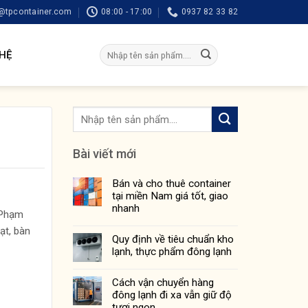
tpcontainer.com
08:00 - 17:00
0937 82 33 82
Tìm
 HỆ
kiếm:
Bài viết mới
Bán và cho thuê container
tại miền Nam giá tốt, giao
nhanh
 Phạm
ạt, bàn
Quy định về tiêu chuẩn kho
lạnh, thực phẩm đông lạnh
Cách vận chuyển hàng
đông lạnh đi xa vẫn giữ độ
tươi ngon