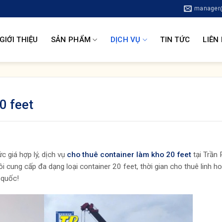
manager@
GIỚI THIỆU
SẢN PHẨM
DỊCH VỤ
TIN TỨC
LIÊN
0 feet
c giá hợp lý, dịch vụ
cho thuê container làm kho 20 feet
tại Trần
 cung cấp đa dạng loại container 20 feet, thời gian cho thuê linh ho
 quốc!