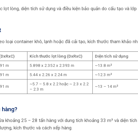
c lọt lòng, diện tích sử dụng và điều kiện bảo quản do cấu tạo và lớp
t
eo loại container khô, lạnh hoặc đã cải tạo, kích thước tham khảo nh
 (DxRxC)
Kích thước lọt lòng
(DxRxC)
Diện tích sử dụng
591 m
5.898 x 2.352 x 2.393 m
~13.8 m²
591 m
5.44 x 2.26 x 2.24 m
~12.3 m²
~5.7 – 5.8 x 2.2 hoặc ~ 2.3 x 2.2
591 m
~13 – 14 m²
– 2.3 m
u hàng?
ứa khoảng 25 – 28 tấn hàng với dung tích khoảng 33 m³ và diện tích
lượng, kích thước và cách xếp hàng.