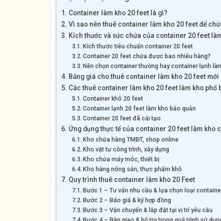
Container làm kho 20 feet là gì?
Vì sao nên thuê container làm kho 20 feet để ch
Kích thước và sức chứa của container 20 feet là
Kích thước tiêu chuẩn container 20 feet
Container 20 feet chứa được bao nhiêu hàng?
Nên chọn container thường hay container lạnh là
Bảng giá cho thuê container làm kho 20 feet mới 
Các thuê container làm kho 20 feet làm kho phổ 
Container khô 20 feet
Container lạnh 20 feet làm kho bảo quản
Container 20 feet đã cải tạo
Ứng dụng thực tế của container 20 feet làm kho 
Kho chứa hàng TMĐT, shop online
Kho vật tư công trình, xây dựng
Kho chứa máy móc, thiết bị
Kho hàng nông sản, thực phẩm khô
Quy trình thuê container làm kho 20 Feet
Bước 1 – Tư vấn nhu cầu & lựa chọn loại containe
Bước 2 – Báo giá & ký hợp đồng
Bước 3 – Vận chuyển & lắp đặt tại vị trí yêu cầu
Bước 4 – Bàn giao & hỗ trợ trong quá trình sử dụn