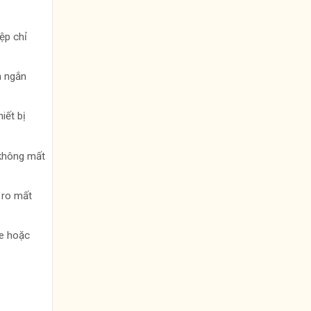
ệp chỉ
h ngắn
iết bị
 không mất
 ro mất
xe hoặc