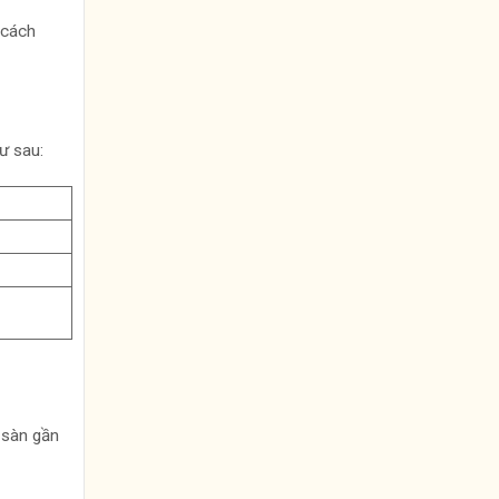
 cách
ư sau:
 sàn gần