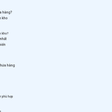
ứa hàng?
m kho
m kho?
nhất
biến
chứa hàng
r phù hợp
g