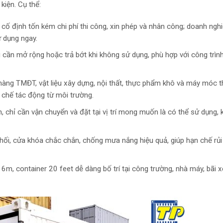
iện. Cụ thể:
cố định tốn kém chi phí thi công, xin phép và nhân công; doanh nghi
ử dụng ngay.
i cần mở rộng hoặc trả bớt khi không sử dụng, phù hợp với công trìn
 hàng TMĐT, vật liệu xây dựng, nội thất, thực phẩm khô và máy móc th
n chế tác động từ môi trường.
n, chỉ cần vận chuyển và đặt tại vị trí mong muốn là có thể sử dụng,
khối, cửa khóa chắc chắn, chống mưa nắng hiệu quả, giúp hạn chế rủi
 6m, container 20 feet dễ dàng bố trí tại công trường, nhà máy, bãi 