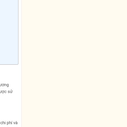
tương
được sử
chi phí và