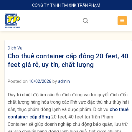
Skip
CÔNG TY TNHH TM XNK TRẦN PHẠM
to
content
Dịch Vụ
Cho thuê container cấp đông 20 feet, 40
feet giá rẻ, uy tín, chất lượng
Posted on
10/02/2026
by
admin
Duy trì nhiệt độ âm sâu ổn định đóng vai trò quyết định đến
chất lượng hàng hóa trong các lĩnh vực đặc thù như thủy hải
sản, thực phẩm đông lạnh và dược phẩm. Dịch vụ
cho thuê
container cấp đông
20 feet, 40 feet tại Trần Phạm
Container sẽ giúp doanh nghiệp chủ động bảo quản, lưu trữ
và vận chuyển hàng đông lạnh hiệu quả, tiết kiệm chi phí