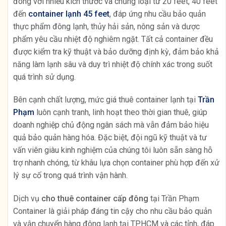
đông với nhiều kích thước và chủng loại từ 20 feet, 40 feet
đến
container lạnh 45 feet
, đáp ứng nhu cầu bảo quản
thực phẩm đông lạnh, thủy hải sản, nông sản và dược
phẩm yêu cầu nhiệt độ nghiêm ngặt. Tất cả container đều
được kiểm tra kỹ thuật và bảo dưỡng định kỳ, đảm bảo khả
năng làm lạnh sâu và duy trì nhiệt độ chính xác trong suốt
quá trình sử dụng.
Bên cạnh chất lượng, mức giá thuê container lạnh tại
Trần
Phạm
luôn cạnh tranh, linh hoạt theo thời gian thuê, giúp
doanh nghiệp chủ động ngân sách mà vẫn đảm bảo hiệu
quả bảo quản hàng hóa. Đặc biệt, đội ngũ kỹ thuật và tư
vấn viên giàu kinh nghiệm của chúng tôi luôn sẵn sàng hỗ
trợ nhanh chóng, từ khâu lựa chọn container phù hợp đến xử
lý sự cố trong quá trình vận hành.
Dịch vụ
cho thuê container cấp đông
tại Trần Phạm
Container là giải pháp đáng tin cậy cho nhu cầu bảo quản
và vận chuyển hàng đông lạnh tại TP.HCM và các tỉnh, đáp