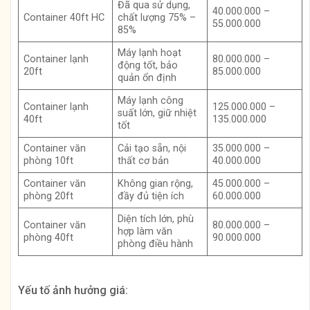
Đã qua sử dụng,
40.000.000 –
Container 40ft HC
chất lượng 75% –
55.000.000
85%
Máy lạnh hoạt
Container lạnh
80.000.000 –
động tốt, bảo
20ft
85.000.000
quản ổn định
Máy lạnh công
Container lạnh
125.000.000 –
suất lớn, giữ nhiệt
40ft
135.000.000
tốt
Container văn
Cải tạo sẵn, nội
35.000.000 –
phòng 10ft
thất cơ bản
40.000.000
Container văn
Không gian rộng,
45.000.000 –
phòng 20ft
đầy đủ tiện ích
60.000.000
Diện tích lớn, phù
Container văn
80.000.000 –
hợp làm văn
phòng 40ft
90.000.000
phòng điều hành
Yếu tố ảnh hưởng giá: