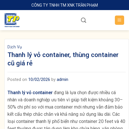
Skip
CÔNG TY TNHH TM XNK TRẦN PHẠM
to
content
Dịch Vụ
Thanh lý vỏ container, thùng container
cũ giá rẻ
Posted on
10/02/2026
by
admin
Thanh lý vỏ container
đang là lựa chọn được nhiều cá
nhân và doanh nghiệp ưu tiên vì giúp tiết kiệm khoảng 30–
50% chi phí so với mua container mới nhưng vẫn đảm bảo
kết cấu thép chắc chắn và khả năng sử dụng lâu dài. Các
loại container thanh lý phổ biến như container 20 feet và 40
feet thường được tận dụng làm kho chứa hàng, văn phòng