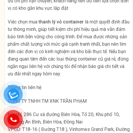
ưu chi phí vận chuyển, khách hàng nên ưu tiên lựa chọn đơn
vị có kho gần khu vực lắp đặt.
Việc chọn mua
thanh lý vỏ container
là một quyết định đầu
tư thông minh, giúp tiết kiệm chi phí hiệu quả mà vẫn đảm
bảo tính bền vững cho công trình. Để mua được những sản
phẩm chất lượng với mức giá cạnh tranh nhất, bạn nên tìm
đến các đơn vị có kinh nghiệm và kho bãi thực tế. Nếu bạn
đang quan tâm đến các loại thùng container cũ giá rẻ, đừng
ngần ngại liên hệ với chúng tôi để nhận báo giá chi tiết và
ưu đãi nhất ngay hôm nay.
Thông tin liên hệ:
CÔNG TY TNHH TM XNK TRẦN PHẠM
Địa chỉ: 286 Cư xá đường Biên Hòa, Tổ 20, Khu phố 10,
Phường An Bình, Biên Hòa, Đồng Nai
VPGD: T18-16 ( Đường T18 ), Vinhomes Grand Park, Đường