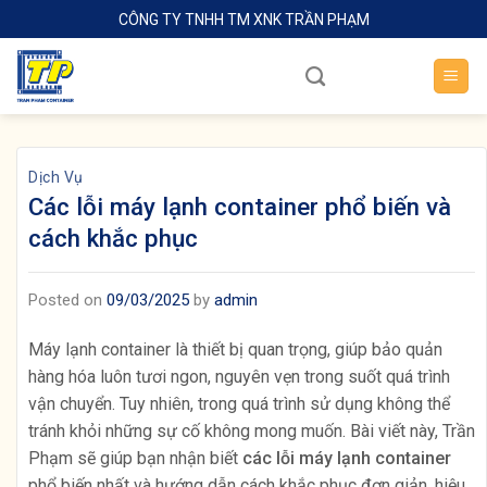
Skip
CÔNG TY TNHH TM XNK TRẦN PHẠM
to
content
Dịch Vụ
Các lỗi máy lạnh container phổ biến và
cách khắc phục
Posted on
09/03/2025
by
admin
Máy lạnh container là thiết bị quan trọng, giúp bảo quản
hàng hóa luôn tươi ngon, nguyên vẹn trong suốt quá trình
vận chuyển. Tuy nhiên, trong quá trình sử dụng không thể
tránh khỏi những sự cố không mong muốn. Bài viết này, Trần
Phạm sẽ giúp bạn nhận biết
các lỗi máy lạnh container
phổ biến nhất và hướng dẫn cách khắc phục đơn giản, hiệu