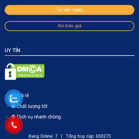
Tư vấn ngay
Xin báo giá
UY TÍN
❶ Giá rẻ
❷ Chất lượng tốt
❸ Dịch vụ nhanh chóng
Đang Online: 7 | Tổng truy cập: 650273