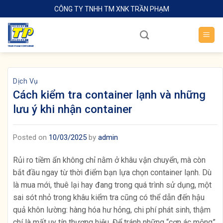
Skip
CÔNG TY TNHH TM XNK TRẦN PHẠM
to
content
Dịch Vụ
Cách kiểm tra container lạnh và những
lưu ý khi nhận container
Posted on
10/03/2025
by
admin
Rủi ro tiềm ẩn không chỉ nằm ở khâu vận chuyển, mà còn
bắt đầu ngay từ thời điểm bạn lựa chọn container lạnh. Dù
là mua mới, thuê lại hay đang trong quá trình sử dụng, một
sai sót nhỏ trong khâu kiểm tra cũng có thể dẫn đến hậu
quả khôn lường: hàng hóa hư hỏng, chi phí phát sinh, thậm
chí là mất uy tín thương hiệu. Để tránh những “cơn ác mộng”