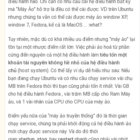
điều hành nào. Chỉ cần có nhu cầu cài hệ điều hành bất kỳ
mà “Máy Ảo” hỗ trợ là đều có thể cài được. VD trên Ubuntu
nhưng chúng ta vẫn có thể cài được máy ảo window XP,
window 7, Fedora, kể cả là MacOS … :what?:
Tuy nhiên, mặc dù có khá nhiều ưu điểm nhưng “máy ảo” lại
tồn tại một nhược điểm rất lớn: Việc phải ảo hoá từ phần
cứng đến nguyên cả một hệ điều hành làm
tiêu tốn một
khoản tài nguyên không hề nhỏ của hệ điều hành
chủ
(host system). Có thể lấy ví dụ dễ hiểu như sau: Nếu
bạn đang chạy Ubuntu và có nhu cầu chạy service vài chụ
MB trên Fedora thôi thì bạn cũng phải tốn ít nhất: Vài GB
cho hệ điều hành Fedora , vài trăm MB cấp cho Ram Máy
ảo, và 1 vài nhân của CPU cho CPU của máy ảo.
Điểm yếu nữa của “máy ảo truyền thống” đó là thời gian
chạy service, chúng ta phải khởi động cả hệ điều hành ảo
mới chạy được service này. Và do đó thời
gian
startup
,
stop
, hay
restart
nhanh cũng phải vài phút.