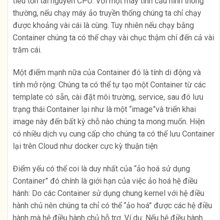
tiêu tốn tài nguyên CPU. Với một máy tính cấu hình thông
thường, nếu chạy máy ảo truyền thống chúng ta chỉ chạy
được khoảng vài cái là cùng. Tuy nhiên nếu chạy bằng
Container chúng ta có thể chạy vài chục thậm chí đến cả vài
trăm cái.
Một điểm mạnh nữa của Container đó là tính di động và
tính mở rộng: Chúng ta có thể tự tạo một Container từ các
template có sẵn, cài đặt môi trường, service, sau đó lưu
trạng thái Container lại như là một “image”và triển khai
image này đến bất kỳ chỗ nào chúng ta mong muốn. Hiện
có nhiều dịch vụ cung cấp cho chúng ta có thể lưu Container
lại trên Cloud như docker cực kỳ thuận tiện
Điểm yếu có thể coi là duy nhất của “ảo hoá sử dụng
Container” đó chính là giới hạn của việc ảo hoá hệ điều
hành: Do các Container sử dụng chung kernel với hệ điều
hành chủ nên chúng ta chỉ có thể “ảo hoá” được các hệ điều
hành mà hệ điều hành chủ hỗ trợ. Ví dụ: Nếu hệ điều hành