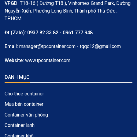
VPGD:
T18-16 ( Đường T18 ), Vinhomes Grand Park, Đường
Nguyễn Xiển, Phường Long Bình, Thành phố Thủ Đức ,
TP.HCM
Đt (Zalo):
0937 82 33 82 - 0961 777 948
Email:
manager@tpcontainer.com - tqqc12@gmail.com
Website:
www.tpcontainer.com
DANH MỤC
Cho thue container
Mua bán container
Container văn phòng
Container lanh
Container khô