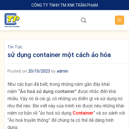
Skip
CÔNG TY TNHH TM XNK TRẦN PHẠM
to
content
Tin Tức
sử dụng container một cách ảo hóa
Posted on
20/10/2023
by
admin
Như các bạn đã biết, trong những năm gần đây khái
niệm
“Ảo hoá sử dụng container”
được nhắc đến khá
nhiều. Vậy nó là cái gì, có những ưu điểm gì và sử dụng nó
như thế nào. Bài viết này của mình xin được nêu những khái
niệm cơ bản về “ảo hoá sử dụng
Container
” và so sánh với
“Ảo hoá truyền thống” để chúng ta có thể dễ dàng hình
dung.