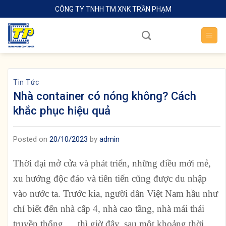
Skip
CÔNG TY TNHH TM XNK TRẦN PHẠM
to
content
Tin Tức
Nhà container có nóng không? Cách
khắc phục hiệu quả
Posted on
20/10/2023
by
admin
Thời đại mở cửa và phát triển, những điều mới mẻ,
xu hướng độc đáo và tiên tiến cũng được du nhập
vào nước ta. Trước kia, người dân Việt Nam hầu như
chỉ biết đến nhà cấp 4, nhà cao tầng, nhà mái thái
truyền thống,… thì giờ đây, sau một khoảng thời