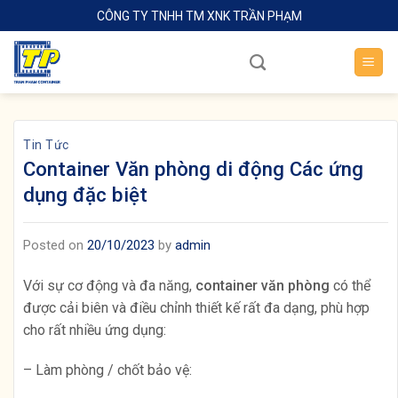
Skip
CÔNG TY TNHH TM XNK TRẦN PHẠM
to
content
Tin Tức
Container Văn phòng di động Các ứng
dụng đặc biệt
Posted on
20/10/2023
by
admin
Với sự cơ động và đa năng,
container văn phòng
có thể
được cải biên và điều chỉnh thiết kế rất đa dạng, phù hợp
cho rất nhiều ứng dụng:
– Làm phòng / chốt bảo vệ: