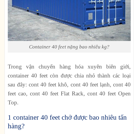
Container 40 feet nặng bao nhiêu kg?
Trong vận chuyển hàng hóa xuyên biên giới,
container 40 feet còn được chia nhỏ thành các loại
sau đây: cont 40 feet khô, cont 40 feet lạnh, cont 40
feet cao, cont 40 feet Flat Rack, cont 40 feet Open
Top.
1 container 40 feet chở được bao nhiêu tấn
hàng?