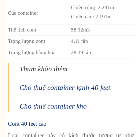
Chiều rộng: 2.291m
Cửa container
Chiều cao: 2.191m
Thể tích cont
58.92m3
Trọng lượng cont
4.11 tấn
Trọng lượng hàng hóa
28.39 tấn
Tham khảo thêm:
Cho thuê container lạnh 40 feet
Cho thuê container kho
Cont 40 feet cao
Loại container này có kích thước tương tự như