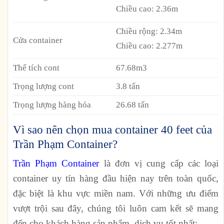
Chiều cao: 2.36m
Chiều rộng: 2.34m
Cửa container
Chiều cao: 2.277m
Thể tích cont
67.68m3
Trọng lượng cont
3.8 tấn
Trọng lượng hàng hóa
26.68 tấn
Vì sao nên chọn mua container 40 feet của
Trần Phạm Container?
Trần Phạm Container
là đơn vị cung cấp các loại
container uy tín hàng đầu hiện nay trên toàn quốc,
đặc biệt là khu vực miền nam. Với những ưu điểm
vượt trội sau đây, chúng tôi luôn cam kết sẽ mang
đến cho khách hàng sản phẩm, dịch vụ tốt nhất: