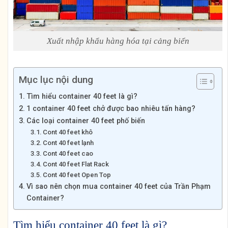
Xuất nhập khẩu hàng hóa tại cảng biển
Mục lục nội dung
Tìm hiểu container 40 feet là gì?
1 container 40 feet chở được bao nhiêu tấn hàng?
Các loại container 40 feet phố biến
Cont 40 feet khô
Cont 40 feet lạnh
Cont 40 feet cao
Cont 40 feet Flat Rack
Cont 40 feet Open Top
Vì sao nên chọn mua container 40 feet của Trần Phạm
Container?
Tìm hiểu container 40 feet là gì?