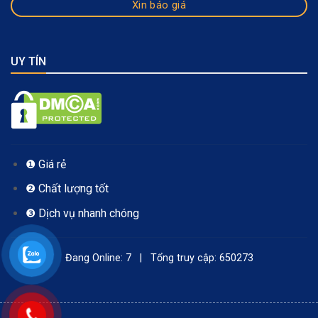
Xin báo giá
UY TÍN
❶ Giá rẻ
❷ Chất lượng tốt
❸ Dịch vụ nhanh chóng
Đang Online: 7 | Tổng truy cập: 650273