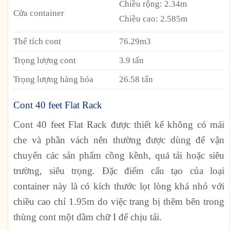
Chiều rộng: 2.34m
Cửa container
Chiều cao: 2.585m
Thể tích cont
76.29m3
Trọng lượng cont
3.9 tấn
Trọng lượng hàng hóa
26.58 tấn
Cont 40 feet Flat Rack
Cont 40 feet Flat Rack được thiết kế không có mái
che và phần vách nên thường được dùng để vận
chuyển các sản phẩm cồng kềnh, quá tải hoặc siêu
trường, siêu trọng. Đặc điểm cấu tạo của loại
container này là có kích thước lọt lòng khá nhỏ với
chiều cao chỉ 1.95m do việc trang bị thêm bên trong
thùng cont một dầm chữ I để chịu tải.