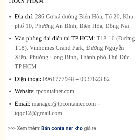
TRẦN PHẠM
Địa chỉ
:
286 Cư xá đường Biên Hòa, Tổ 20, Khu
phố 10, Phường An Bình, Biên Hòa, Đồng Nai
Văn phòng đại diện tại TP HCM
:
T18-16 (Đường
T18), Vinhomes Grand Park, Đường Nguyễn
Xiển, Phường Long Bình, Thành phố Thủ Đức,
TP.HCM
Điện thoại
:
0961777948 – 0937823 82
Website
:
tpcontainer.com
Email
:
manager@tpcontainer.com –
tqqc12@gmail.com
>>> Xem thêm:
Bán container kho
giá rẻ