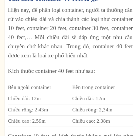
Hiện nay, để phân loại container, người ta thường căn
cứ vào chiều dài và chia thành các loại như container
10 feet, container 20 feet, container 30 feet, container
40 feet,… Mỗi chiều dài sẽ đáp ứng một nhu cầu
chuyên chở khác nhau. Trong đó, container 40 feet
được xem là loại xe phổ biến nhất.
Kích thước container 40 feet
như sau:
Bên ngoài container
Bên trong container
Chiều dài: 12m
Chiều dài: 12m
Chiều rộng: 2,43m
Chiều rộng: 2,34m
Chiều cao: 2,59m
Chiều cao: 2,38m