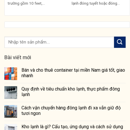
trường gồm 10 feet,...
lạnh đóng tuyết hoặc đóng...
Bài viết mới
Bán và cho thuê container tại miền Nam giá tốt, giao
nhanh
Quy định về tiêu chuẩn kho lạnh, thực phẩm đông
lạnh
Cách vận chuyển hàng đông lạnh đi xa vẫn giữ độ
tươi ngon
Kho lạnh là gì? Cấu tạo, ứng dụng và cách sử dụng