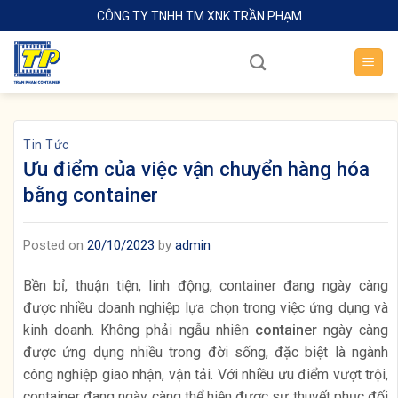
Skip
CÔNG TY TNHH TM XNK TRẦN PHẠM
to
content
Tin Tức
Ưu điểm của việc vận chuyển hàng hóa
bằng container
Posted on
20/10/2023
by
admin
Bền bỉ, thuận tiện, linh động, container đang ngày càng
được nhiều doanh nghiệp lựa chọn trong việc ứng dụng và
kinh doanh. Không phải ngẫu nhiên
container
ngày càng
được ứng dụng nhiều trong đời sống, đặc biệt là ngành
công nghiệp giao nhận, vận tải. Với nhiều ưu điểm vượt trội,
container đang ngày càng thể hiện được sự thuyết phục đối