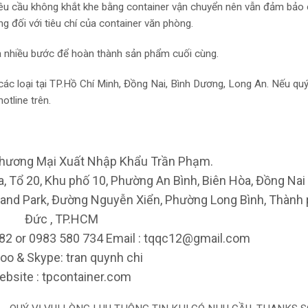
yêu cầu không khắt khe bằng container vận chuyển nên vẫn đảm bảo 
g đối với tiêu chí của container văn phòng.
ua nhiều bước để hoàn thành sản phẩm cuối cùng.
các loại tại TP.Hồ Chí Minh, Đồng Nai, Bình Dương, Long An. Nếu qu
otline trên.
hương Mại Xuất Nhập Khẩu Trần Phạm.
a, Tổ 20, Khu phố 10, Phường An Bình, Biên Hòa, Đồng Nai
and Park, Đường Nguyễn Xiển, Phường Long Bình, Thành
Đức , TP.HCM
3 82 or 0983 580 734 Email : tqqc12@gmail.com
oo & Skype: tran quynh chi
bsite : tpcontainer.com