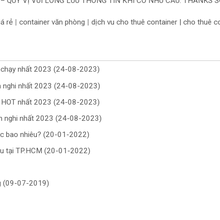
– QUÝ VỊ VUI LÒNG LUU THÔNG TIN KHI CÓ NHU CẦU. THANKS S
á rẻ
container văn phòng
dịch vu cho thuê container | cho thuê c
|
|
n chạy nhất 2023 (24-08-2023)
ện nghi nhất 2023 (24-08-2023)
g HOT nhất 2023 (24-08-2023)
ện nghi nhất 2023 (24-08-2023)
ớc bao nhiêu? (20-01-2022)
iệu tại TP.HCM (20-01-2022)
ng (09-07-2019)