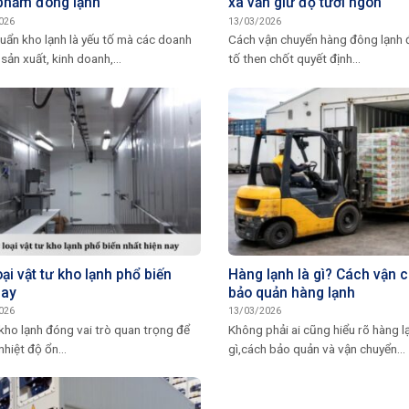
phẩm đông lạnh
xa vẫn giữ độ tươi ngon
026
13/03/2026
uẩn kho lạnh là yếu tố mà các doanh
Cách vận chuyển hàng đông lạnh đ
sản xuất, kinh doanh,...
tố then chốt quyết định...
ại vật tư kho lạnh phổ biến
Hàng lạnh là gì? Cách vận 
nay
bảo quản hàng lạnh
026
13/03/2026
kho lạnh đóng vai trò quan trọng để
Không phải ai cũng hiểu rõ hàng l
nhiệt độ ổn...
gì,cách bảo quản và vận chuyển...