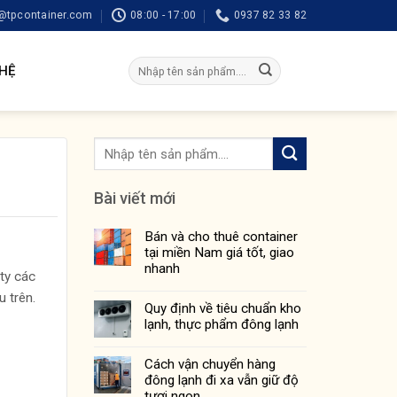
tpcontainer.com
08:00 - 17:00
0937 82 33 82
Tìm
 HỆ
kiếm:
Bài viết mới
Bán và cho thuê container
tại miền Nam giá tốt, giao
nhanh
ty các
 trên.
Quy định về tiêu chuẩn kho
lạnh, thực phẩm đông lạnh
Cách vận chuyển hàng
đông lạnh đi xa vẫn giữ độ
tươi ngon