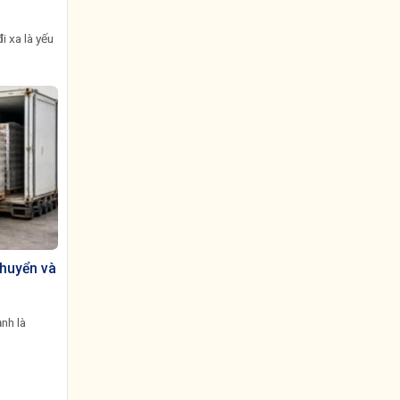
i xa là yếu
chuyển và
ạnh là