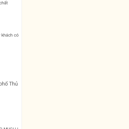
chất
ý khách có
 phố Thủ