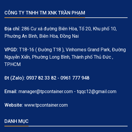
CÔNG TY TNHH TM XNK TRẦN PHẠM
Địa chỉ:
286 Cư xá đường Biên Hòa, Tổ 20, Khu phố 10,
Phường An Bình, Biên Hòa, Đồng Nai
VPGD:
T18-16 ( Đường T18 ), Vinhomes Grand Park, Đường
Nguyễn Xiển, Phường Long Bình, Thành phố Thủ Đức ,
TP.HCM
Đt (Zalo):
0937 82 33 82 - 0961 777 948
Email:
manager@tpcontainer.com - tqqc12@gmail.com
Website:
www.tpcontainer.com
DANH MỤC