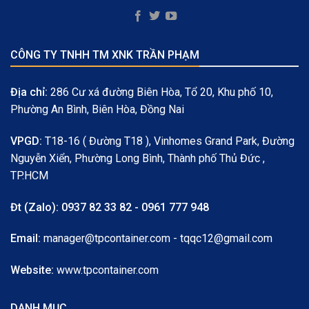
CÔNG TY TNHH TM XNK TRẦN PHẠM
Địa chỉ:
286 Cư xá đường Biên Hòa, Tổ 20, Khu phố 10,
Phường An Bình, Biên Hòa, Đồng Nai
VPGD:
T18-16 ( Đường T18 ), Vinhomes Grand Park, Đường
Nguyễn Xiển, Phường Long Bình, Thành phố Thủ Đức ,
TP.HCM
Đt (Zalo):
0937 82 33 82 - 0961 777 948
Email:
manager@tpcontainer.com - tqqc12@gmail.com
Website:
www.tpcontainer.com
DANH MỤC