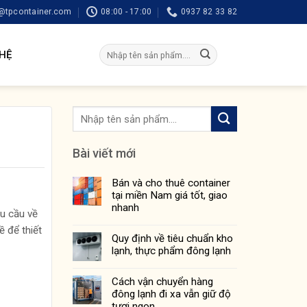
tpcontainer.com
08:00 - 17:00
0937 82 33 82
Tìm
 HỆ
kiếm:
Bài viết mới
Bán và cho thuê container
tại miền Nam giá tốt, giao
nhanh
êu cầu về
ề để thiết
Quy định về tiêu chuẩn kho
lạnh, thực phẩm đông lạnh
Cách vận chuyển hàng
đông lạnh đi xa vẫn giữ độ
tươi ngon