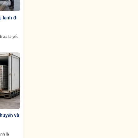
 lạnh đi
i xa là yếu
chuyển và
ạnh là