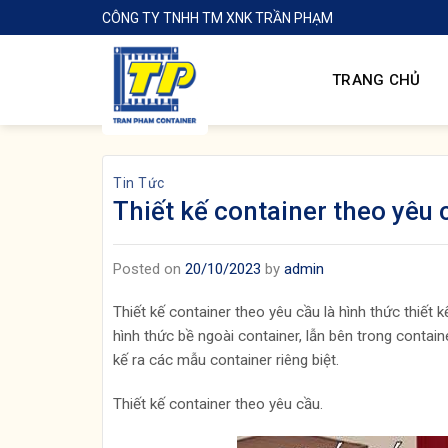
Skip
CÔNG TY TNHH TM XNK TRẦN PHẠM
to
content
TRANG CHỦ
Tin Tức
Thiết kế container theo yêu 
Posted on
20/10/2023
by
admin
Thiết kế container theo yêu cầu là hình thức thiết 
hình thức bề ngoài container, lẫn bên trong contai
kế ra các mẫu container riêng biệt.
Thiết kế container theo yêu cầu.