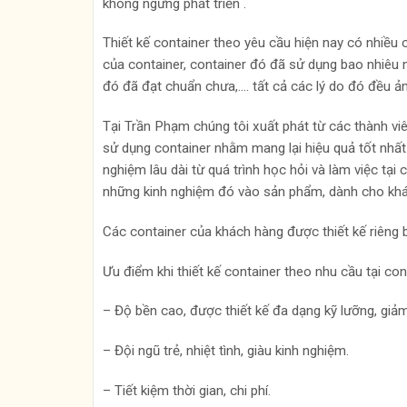
không ngừng phát triển .
Thiết kế container theo yêu cầu hiện nay có nhiều c
của container, container đó đã sử dụng bao nhiêu 
đó đã đạt chuẩn chưa,…. tất cả các lý do đó đều ản
Tại Trần Phạm chúng tôi xuất phát từ các thành viên
sử dụng container nhằm mang lại hiệu quả tốt nhất
nghiệm lâu dài từ quá trình học hỏi và làm việc tạ
những kinh nghiệm đó vào sản phẩm, dành cho khá
Các container của khách hàng được thiết kế riêng b
Ưu điểm khi thiết kế container theo nhu cầu tại co
– Độ bền cao, được thiết kế đa dạng kỹ lưỡng, giảm
– Đội ngũ trẻ, nhiệt tình, giàu kinh nghiệm.
– Tiết kiệm thời gian, chi phí.