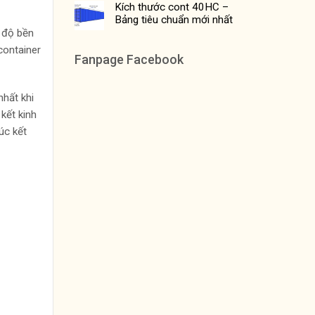
Kích thước cont 40HC –
Bảng tiêu chuẩn mới nhất
ề độ bền
container
Fanpage Facebook
nhất khi
kết kinh
úc kết