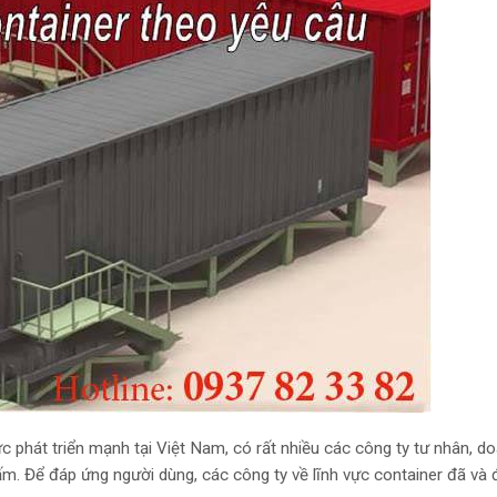
ực phát triển mạnh tại Việt Nam, có rất nhiều các công ty tư nhân, d
. Để đáp ứng người dùng, các công ty về lĩnh vực container đã và