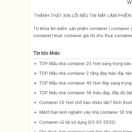
We
THÀNH THẬT XIN LỖI NẾU TIN NÀY LÀM PHIỀN 
Từ khóa tìm kiếm: sản phẩm container | container g
container| thuê container giá rẻ| cho thuê container 
Tin tức khác
TOP Mẫu nhà container 20 feet sang trọng bá
TOP Mẫu nhà container 2 tầng đẹp hiện đại, ti
TOP Mẫu nhà container 40 feet đẹp sang trọn
TOP Mẫu nhà container 50 triệu đẹp, đầy đủ ti
Container 20 feet chở bao nhiêu tấn? Kích thư
Mách bạn kinh nghiệm xây nhà container 50 tr
Container cũ tái sử dụng (05-03-2020)
Cho thuê, bán container lạnh làm kho chứa hà