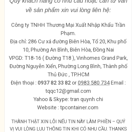
Qúy khách hàng có nhu cầu hoặc cần tư
vấn
về
sản phẩm xin vui lòng liên hệ:
Công ty TNHH Thương Mại Xuất Nhập Khẩu Trần
Phạm.
Địa chỉ: 286 Cư xá đường Biên Hòa, Tổ 20, Khu phố
10, Phường An Bình, Biên Hòa, Đồng Nai
VPGD: T18-16 ( Đường T18 ), Vinhomes Grand Park,
Đường Nguyễn Xiển, Phường Long Bình, Thành phố
Thủ Đức , TP.HCM
Ðiện thoại :
0937 82 33 82
or
0983 580 734
Email :
tqqc12@gmail.com
Yahoo & Skype: tran quynh chi
Website : tpcontainer.com
THÀNH THẬT XIN LỖI NẾU TIN NÀY LÀM PHIỀN – QUÝ
VỊ VUI LÒNG LUU THÔNG TIN KHI CÓ NHU CẦU. THANKS