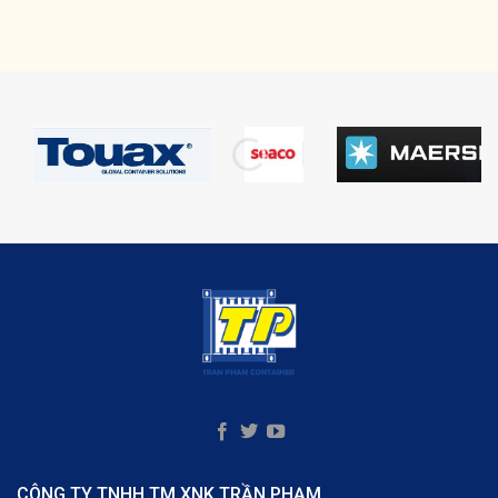
CÔNG TY TNHH TM XNK TRẦN PHẠM