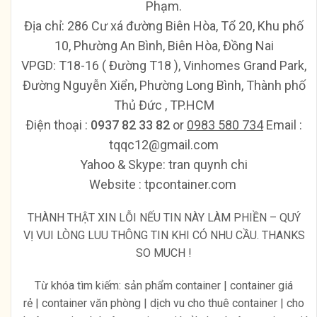
Phạm.
Địa chỉ: 286 Cư xá đường Biên Hòa, Tổ 20, Khu phố
10, Phường An Bình, Biên Hòa, Đồng Nai
VPGD: T18-16 ( Đường T18 ), Vinhomes Grand Park,
Đường Nguyễn Xiển, Phường Long Bình, Thành phố
Thủ Đức , TP.HCM
Ðiện thoại :
0937 82 33 82
or
0983 580 734
Email :
tqqc12@gmail.com
Yahoo & Skype: tran quynh chi
Website : tpcontainer.com
THÀNH THẬT XIN LỖI NẾU TIN NÀY LÀM PHIỀN – QUÝ
VỊ VUI LÒNG LUU THÔNG TIN KHI CÓ NHU CẦU. THANKS
SO MUCH !
Từ khóa tìm kiếm: sản phẩm container | container giá
rẻ | container văn phòng | dịch vu cho thuê container | cho