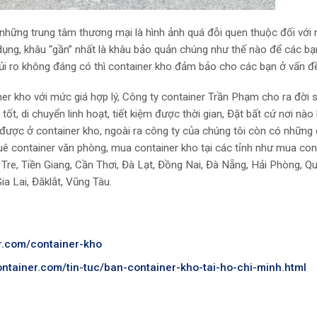
những trung tâm thương mại là hình ảnh quá đỗi quen thuộc đối với 
dụng, khâu “gần” nhất là khâu bảo quản chúng như thế nào để các b
i ro không đáng có thì container kho đảm bảo cho các bạn ở vấn đề
er kho với mức giá hợp lý, Công ty container Trần Phạm cho ra đời
t, di chuyển linh hoạt, tiết kiệm được thời gian, Đặt bất cứ nơi nào
được ở container kho, ngoài ra công ty của chúng tôi còn có những 
huê container văn phòng, mua container kho tại các tỉnh như mua con
Tre, Tiền Giang, Cần Thơi, Đà Lạt, Đồng Nai, Đà Nẵng, Hải Phòng, Q
a Lai, Đăklắt, Vũng Tàu.
er.com/container-kho
container.com/tin-tuc/ban-container-kho-tai-ho-chi-minh.html