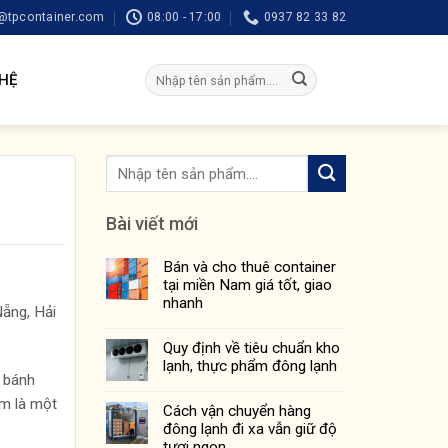
tpcontainer.com
08:00 - 17:00
0937 82 33 82
Tìm
 HỆ
kiếm:
Bài viết mới
Bán và cho thuê container
tại miền Nam giá tốt, giao
nhanh
Nẵng, Hải
Quy định về tiêu chuẩn kho
lạnh, thực phẩm đông lạnh
 bánh
ạm là một
Cách vận chuyển hàng
đông lạnh đi xa vẫn giữ độ
tươi ngon