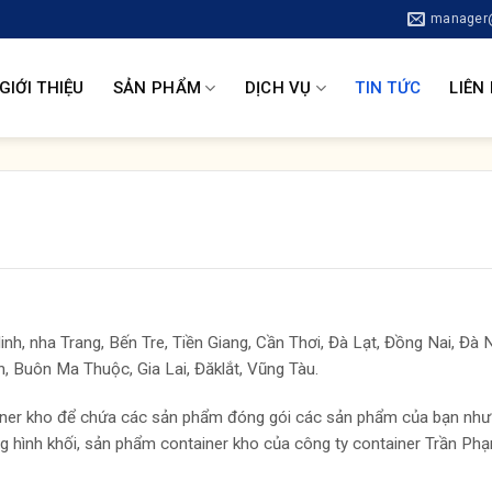
manager@
GIỚI THIỆU
SẢN PHẨM
DỊCH VỤ
TIN TỨC
LIÊN
h, nha Trang, Bến Tre, Tiền Giang, Cần Thơi, Đà Lạt, Đồng Nai, Đà 
, Buôn Ma Thuộc, Gia Lai, Đăklắt, Vũng Tàu.
iner kho để chứa các sản phẩm đóng gói các sản phẩm của bạn như
g hình khối, sản phẩm container kho của công ty container Trần Ph