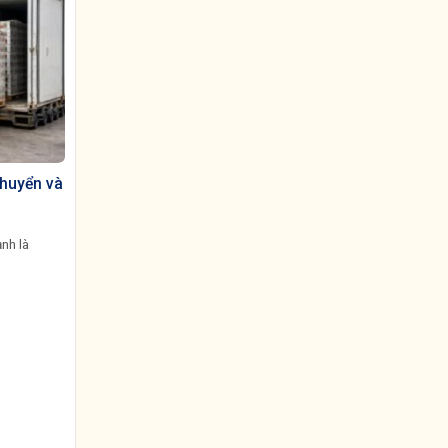
chuyển và
ạnh là