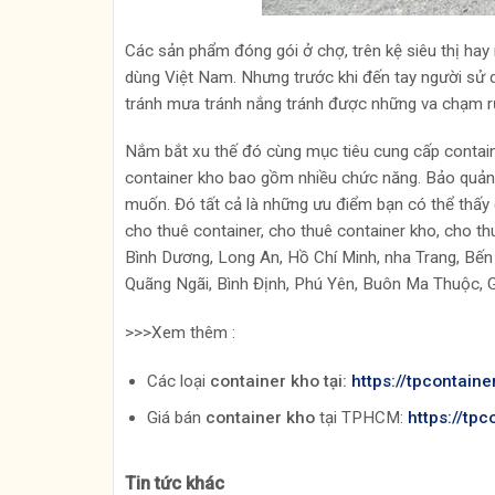
Các sản phẩm đóng gói ở chợ, trên kệ siêu thị hay 
dùng Việt Nam. Nhưng trước khi đến tay người sử 
tránh mưa tránh nắng tránh được những va chạm rủ
Nắm bắt xu thế đó cùng mục tiêu cung cấp contain
container kho bao gồm nhiều chức năng. Bảo quản tố
muốn. Đó tất cả là những ưu điểm bạn có thể thấy 
cho thuê container, cho thuê container kho, cho t
Bình Dương, Long An, Hồ Chí Minh, nha Trang, Bến 
Quãng Ngãi, Bình Định, Phú Yên, Buôn Ma Thuộc, Gi
>>>Xem thêm :
Các loại
container kho tại:
https://tpcontain
Giá bán
container kho
tại TPHCM:
https://tp
Tin tức khác