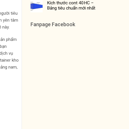
Kích thước cont 40HC –
Bảng tiêu chuẩn mới nhất
người tiêu
ạn yên tâm
Fanpage Facebook
 này.
 sản phẩm
 bạn
dịch vụ
tainer kho
uảng nam,