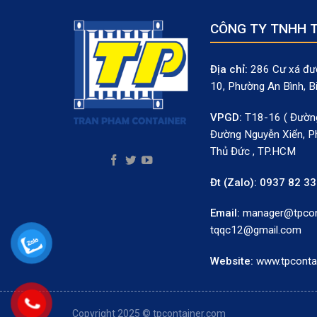
CÔNG TY TNHH 
Địa chỉ:
286 Cư xá đườ
10, Phường An Bình, B
VPGD:
T18-16 ( Đường
Đường Nguyễn Xiển, P
Thủ Đức , TP.HCM
Đt (Zalo):
0937 82 33
Email:
manager@tpcont
tqqc12@gmail.com
Website:
www.tpconta
Copyright 2025 © tpcontainer.com