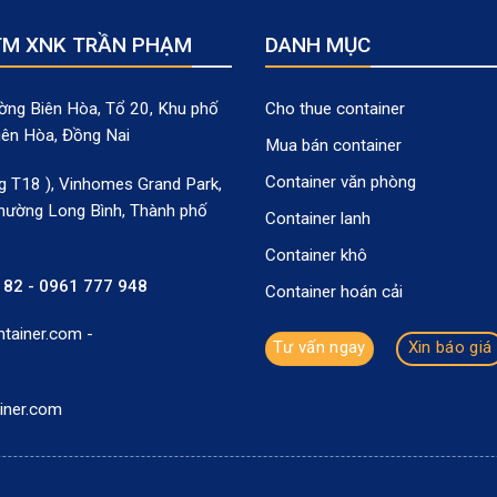
TM XNK TRẦN PHẠM
DANH MỤC
Cho thue container
ng Biên Hòa, Tổ 20, Khu phố
iên Hòa, Đồng Nai
Mua bán container
Container văn phòng
 T18 ), Vinhomes Grand Park,
hường Long Bình, Thành phố
Container lanh
Container khô
 82 - 0961 777 948
Container hoán cải
ainer.com -
Tư vấn ngay
Xin báo giá
iner.com