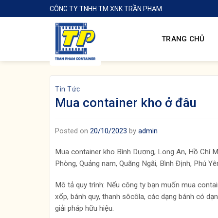
Skip
CÔNG TY TNHH TM XNK TRẦN PHẠM
to
content
TRANG CHỦ
Tin Tức
Mua container kho ở đâu
Posted on
20/10/2023
by
admin
Mua container kho Bình Dương, Long An, Hồ Chí Min
Phòng, Quảng nam, Quãng Ngãi, Bình Định, Phú Yên
Mô tả quy trình: Nếu công ty bạn muốn mua conta
xốp, bánh quy, thanh sôcôla, các dạng bánh có dạn
giải pháp hữu hiệu.