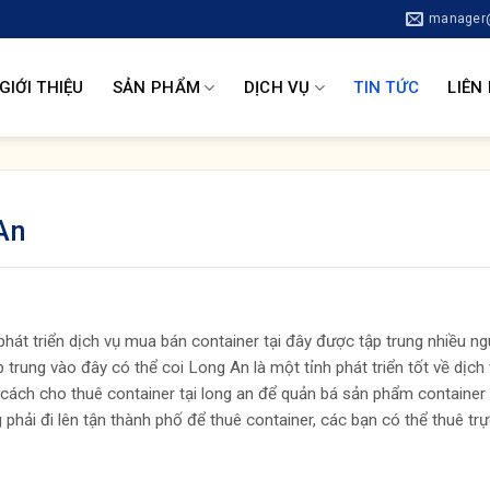
manager@
GIỚI THIỆU
SẢN PHẨM
DỊCH VỤ
TIN TỨC
LIÊN
An
phát triển dịch vụ mua bán container tại đây được tập trung nhiều n
 trung vào đây có thể coi Long An là một tỉnh phát triển tốt về dịch
 cách cho thuê container tại long an để quản bá sản phẩm container
hải đi lên tận thành phố để thuê container, các bạn có thể thuê trực