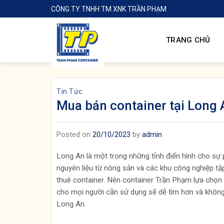
Skip
CÔNG TY TNHH TM XNK TRẦN PHẠM
to
content
TRANG CHỦ
Tin Tức
Mua bán container tại Long 
Posted on
20/10/2023
by
admin
Long An là một trong những tỉnh điển hình cho sự 
nguyên liệu từ nông sản và các khu công nghiệp tập
thuê container. Nên container Trần Phạm lựa chọn
cho mọi người cần sử dụng sẽ dễ tìm hơn và không p
Long An.