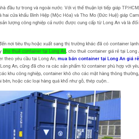
à đầu tư trong và ngoài nước. Với vị thế thuận lợi tiếp giáp TP.HCM
 và hai cửa khẩu Bình Hiệp (Mộc Hóa) và Tho Mo (Đức Huệ) giáp Ca
 sản lượng công nghiệp cả nước được cung cấp từ Long An và là đối
ến nơi tiêu thụ hoặc xuất sang thị trường khác đã có container lạn
ty
cho thuê container tại Long An
, cho thuê container giá rẻ tại Long
ner theo yêu cầu tại Long An,
mua bán container tại Long An giá rẻ
ại Long An, cũng đã cho ra các sản phẩm từ container phù hợp với yê
 các khu công nghiệp, container khô cho các mặt hàng thông thường,
ai bên, hoặc các loại hàng quá khổ như gỗ, thép cuộn…