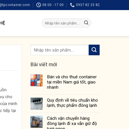
tpcontainer.com
08:00 - 17:00
0937 82 33 82
Tìm
 HỆ
kiếm:
Bài viết mới
Bán và cho thuê container
tại miền Nam giá tốt, giao
nhanh
guồn
 vụ cho
Quy định về tiêu chuẩn kho
 của mình
lạnh, thực phẩm đông lạnh
 tiếp tại
Cách vận chuyển hàng
đông lạnh đi xa vẫn giữ độ
tươi ngon