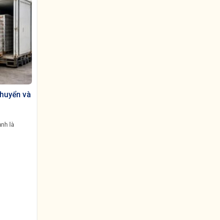
chuyển và
ạnh là