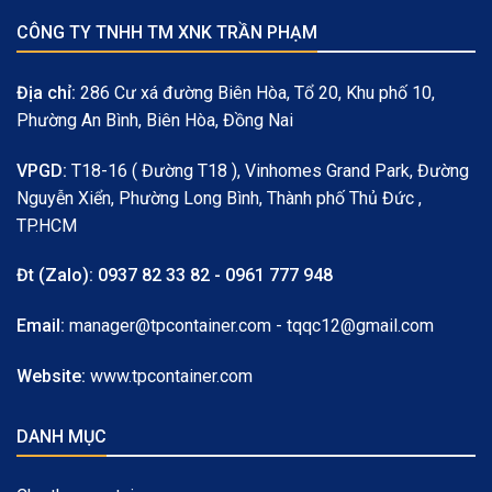
CÔNG TY TNHH TM XNK TRẦN PHẠM
Địa chỉ:
286 Cư xá đường Biên Hòa, Tổ 20, Khu phố 10,
Phường An Bình, Biên Hòa, Đồng Nai
VPGD:
T18-16 ( Đường T18 ), Vinhomes Grand Park, Đường
Nguyễn Xiển, Phường Long Bình, Thành phố Thủ Đức ,
TP.HCM
Đt (Zalo):
0937 82 33 82 - 0961 777 948
Email:
manager@tpcontainer.com - tqqc12@gmail.com
Website:
www.tpcontainer.com
DANH MỤC