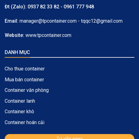
Đt (Zalo):
0937 82 33 82 - 0961 777 948
Email:
manager@tpcontainer.com - tqqc12@gmail.com
Website:
www.tpcontainer.com
DANH MỤC
Cho thue container
Mua bán container
Container văn phòng
Container lanh
Container khô
Container hoán cải
Tư vấn ngay