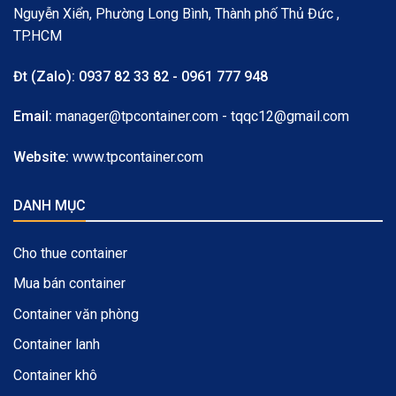
Nguyễn Xiển, Phường Long Bình, Thành phố Thủ Đức ,
TP.HCM
Đt (Zalo):
0937 82 33 82 - 0961 777 948
Email:
manager@tpcontainer.com - tqqc12@gmail.com
Website:
www.tpcontainer.com
DANH MỤC
Cho thue container
Mua bán container
Container văn phòng
Container lanh
Container khô