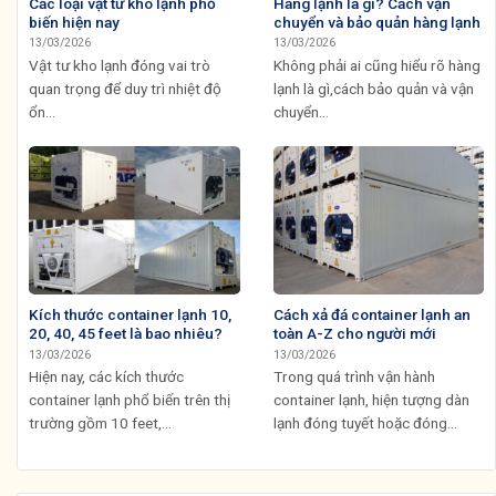
Các loại vật tư kho lạnh phổ
Hàng lạnh là gì? Cách vận
biến hiện nay
chuyển và bảo quản hàng lạnh
13/03/2026
13/03/2026
Vật tư kho lạnh đóng vai trò
Không phải ai cũng hiểu rõ hàng
quan trọng để duy trì nhiệt độ
lạnh là gì,cách bảo quản và vận
ổn...
chuyển...
Kích thước container lạnh 10,
Cách xả đá container lạnh an
20, 40, 45 feet là bao nhiêu?
toàn A-Z cho người mới
13/03/2026
13/03/2026
Hiện nay, các kích thước
Trong quá trình vận hành
container lạnh phổ biến trên thị
container lạnh, hiện tượng dàn
trường gồm 10 feet,...
lạnh đóng tuyết hoặc đóng...