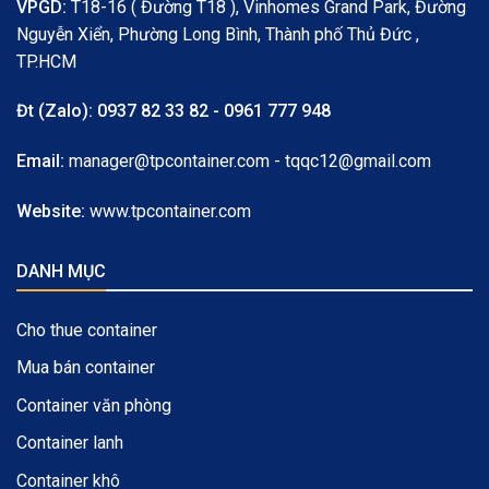
VPGD:
T18-16 ( Đường T18 ), Vinhomes Grand Park, Đường
Nguyễn Xiển, Phường Long Bình, Thành phố Thủ Đức ,
TP.HCM
Đt (Zalo):
0937 82 33 82 - 0961 777 948
Email:
manager@tpcontainer.com - tqqc12@gmail.com
Website:
www.tpcontainer.com
DANH MỤC
Cho thue container
Mua bán container
Container văn phòng
Container lanh
Container khô