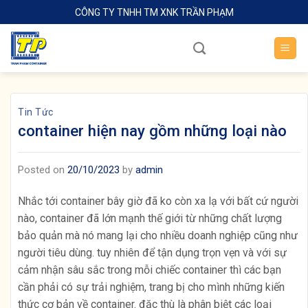
Skip
CÔNG TY TNHH TM XNK TRẦN PHẠM
to
content
Tin Tức
container hiện nay gồm những loại nào
Posted on
20/10/2023
by
admin
Nhắc tới container bây giờ đã ko còn xa lạ với bất cứ người
nào, container đã lớn mạnh thế giới từ những chất lượng
bảo quản mà nó mang lại cho nhiều doanh nghiệp cũng như
người tiêu dùng. tuy nhiên để tận dụng trọn vẹn và với sự
cảm nhận sâu sắc trong mỗi chiếc container thì các bạn
cần phải có sự trải nghiệm, trang bị cho mình những kiến
thức cơ bản về container. đặc thù là phân biệt các loại