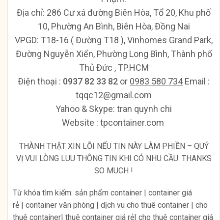
Địa chỉ: 286 Cư xá đường Biên Hòa, Tổ 20, Khu phố
10, Phường An Bình, Biên Hòa, Đồng Nai
VPGD: T18-16 ( Đường T18 ), Vinhomes Grand Park,
Đường Nguyễn Xiển, Phường Long Bình, Thành phố
Thủ Đức , TP.HCM
Ðiện thoại :
0937 82 33 82
or
0983 580 734
Email :
tqqc12@gmail.com
Yahoo & Skype: tran quynh chi
Website : tpcontainer.com
THÀNH THẬT XIN LỖI NẾU TIN NÀY LÀM PHIỀN – QUÝ
VỊ VUI LÒNG LUU THÔNG TIN KHI CÓ NHU CẦU. THANKS
SO MUCH !
Từ khóa tìm kiếm: sản phẩm container | container giá
rẻ | container văn phòng | dịch vu cho thuê container | cho
thuê container| thuê container giá rẻ| cho thuê container giá