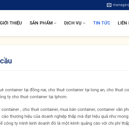
manager@
GIỚI THIỆU
SẢN PHẨM
DỊCH VỤ
TIN TỨC
LIÊN
 cầu
ê container tại đồng nai, cho thuê container tại long an, cho thuê c
ng ty cho thuê container tại tphcm.
ontainer , cho thuê container, mua bán container, container văn p
ng cáo thương hiệu của doanh nghiệp thấp mà đạt hiệu quả như mon
để công ty mình kinh doanh đó là một kênh quảng cáo với chi phí thấ