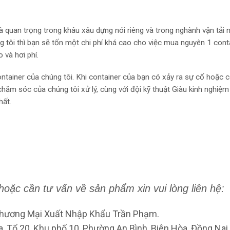
và quan trọng trong khâu xâu dựng nói riêng và trong nghành vận tải 
 tôi thì bạn sẽ tốn một chi phí khá cao cho việc mua nguyên 1 con
 và hơi phí.
ntainer của chúng tôi. Khi container của bạn có xảy ra sự cố hoặc 
hăm sóc của chúng tôi xử lý, cùng với đội kỹ thuật Giàu kinh nghiệm
hất.
hoặc cần tư
vấn về
sản phẩm xin vui lòng liên hệ:
hương Mại Xuất Nhập Khẩu Trần Phạm.
a, Tổ 20, Khu phố 10, Phường An Bình, Biên Hòa, Đồng Nai