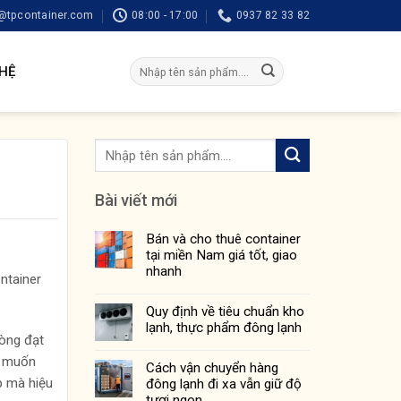
tpcontainer.com
08:00 - 17:00
0937 82 33 82
Tìm
 HỆ
kiếm:
Bài viết mới
Bán và cho thuê container
tại miền Nam giá tốt, giao
nhanh
ontainer
Quy định về tiêu chuẩn kho
lạnh, thực phẩm đông lạnh
hòng đạt
g muốn
Cách vận chuyển hàng
p mà hiệu
đông lạnh đi xa vẫn giữ độ
tươi ngon