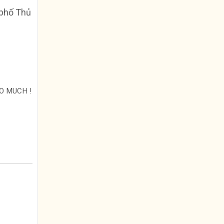
 phố Thủ
O MUCH !