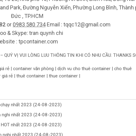
and Park, Đường Nguyễn Xiển, Phường Long Bình, Thành
Đức , TP.HCM
 82
or
0983 580 734
Email : tqqc12@gmail.com
oo & Skype: tran quynh chi
bsite : tpcontainer.com
– QUÝ VỊ VUI LÒNG LUU THÔNG TIN KHI CÓ NHU CẦU. THANKS S
iá rẻ | container văn phòng | dịch vu cho thuê container | cho thuê
giá rẻ | thuê container | thue container |
n chạy nhất 2023 (24-08-2023)
ện nghi nhất 2023 (24-08-2023)
g HOT nhất 2023 (24-08-2023)
ện nghi nhất 2023 (24-08-2023)