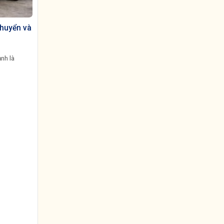
chuyển và
ạnh là