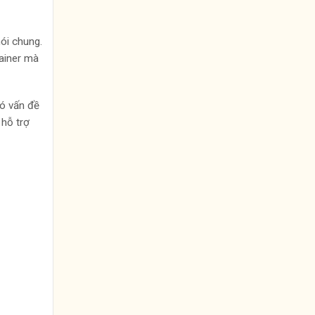
nói chung.
tainer mà
có vấn đề
 hỗ trợ