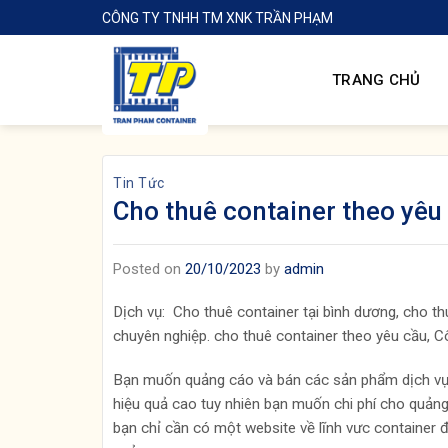
Skip
CÔNG TY TNHH TM XNK TRẦN PHẠM
to
content
TRANG CHỦ
Tin Tức
Cho thuê container theo yêu
Posted on
20/10/2023
by
admin
Dịch vụ: Cho thuê container tại bình dương, cho thu
chuyên nghiệp. cho thuê container theo yêu cầu, Cô
Bạn muốn quảng cáo và bán các sản phẩm dịch vụ c
hiệu quả cao tuy nhiên bạn muốn chi phí cho quả
bạn chỉ cần có một website về lĩnh vưc container 