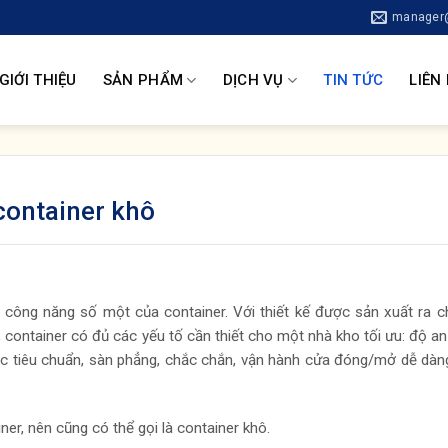
manager@
GIỚI THIỆU
SẢN PHẨM
DỊCH VỤ
TIN TỨC
LIÊN
container khô
 công năng số một của container. Với thiết kế được sản xuất ra c
container có đủ các yếu tố cần thiết cho một nhà kho tối ưu: độ an
hước tiêu chuẩn, sàn phẳng, chắc chắn, vận hành cửa đóng/mở dễ dàn
ner, nên cũng có thể gọi là container khô.