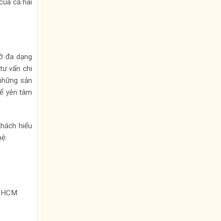
của cả hai
cỡ đa dạng
ư vấn chi
 những sản
hể yên tâm
khách hiểu
hệ:
P.HCM