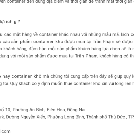
yển container đến đúng địa điểm và thời gian để tránh mất thời gian 
ợi ích gì?
ều các mặt hàng về container khác nhau với những mẫu mã, kích 
y các
sản phẩm container kho
được mua tại Trần Phạm sẽ được t
của khách hàng, đảm bảo mỗi sản phẩm khách hàng lựa chọn sẽ là
 dụng với mỗi sản phẩm được mua tại
Trần Phạm
, khách hàng có t
o hay container khô
mà chúng tôi cung cấp trên đây sẽ giúp quý 
ôi. Quý khách có ý định muốn thuê container kho xin vui lòng liên 
ố 10, Phường An Bình, Biên Hòa, Đồng Nai
rk, Đường Nguyễn Xiển, Phường Long Bình, Thành phố Thủ Đức , T
l.com