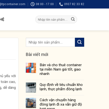
tpcontainer.com
08:00 - 17:00
0937 82 33 82
Tìm
 HỆ
kiếm:
Bài viết mới
Bán và cho thuê container
tại miền Nam giá tốt, giao
nhanh
hủ yếu với
 toàn cao,
Quy định về tiêu chuẩn kho
g, dễ dàng
lạnh, thực phẩm đông lạnh
Cách vận chuyển hàng
đông lạnh đi xa vẫn giữ độ
tươi ngon