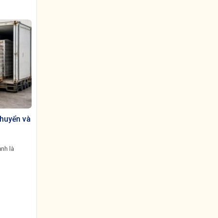
chuyển và
ạnh là