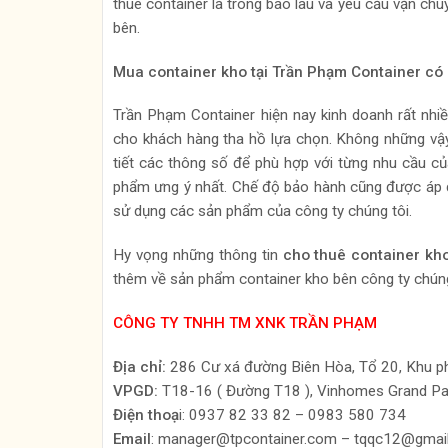
thuê container là trong bao lâu và yêu cầu vận chu
bên.
Mua container kho tại Trần Phạm Container có l
Trần Phạm Container hiện nay kinh doanh rất nhi
cho khách hàng tha hồ lựa chọn. Không những vậ
tiết các thông số để phù hợp với từng nhu cầu 
phẩm ưng ý nhất. Chế độ bảo hành cũng được áp
sử dụng các sản phẩm của công ty chúng tôi.
Hy vọng những thông tin
cho thuê container kh
thêm về sản phẩm container kho bên công ty chúng t
CÔNG TY TNHH TM XNK TRẦN PHẠM
Địa chỉ:
286 Cư xá đường Biên Hòa, Tổ 20, Khu ph
VPGD:
T18-16 ( Đường T18 ), Vinhomes Grand Pa
Điện thoạ
i: 0937 82 33 82 – 0983 580 734
Email
: manager@tpcontainer.com – tqqc12@gmai