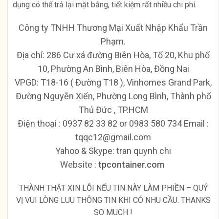
dụng có thể trả lại mặt bằng, tiết kiệm rất nhiều chi phí.
Công ty TNHH Thương Mại Xuất Nhập Khẩu Trần
Phạm.
Địa chỉ: 286 Cư xá đường Biên Hòa, Tổ 20, Khu phố
10, Phường An Bình, Biên Hòa, Đồng Nai
VPGD: T18-16 ( Đường T18 ), Vinhomes Grand Park,
Đường Nguyễn Xiển, Phường Long Bình, Thành phố
Thủ Đức , TP.HCM
Ðiện thoại : 0937 82 33 82 or 0983 580 734 Email :
tqqc12@gmail.com
Yahoo & Skype: tran quynh chi
Website :
tpcontainer.com
THÀNH THẬT XIN LỖI NẾU TIN NÀY LÀM PHIỀN – QUÝ
VỊ VUI LÒNG LUU THÔNG TIN KHI CÓ NHU CẦU. THANKS
SO MUCH !