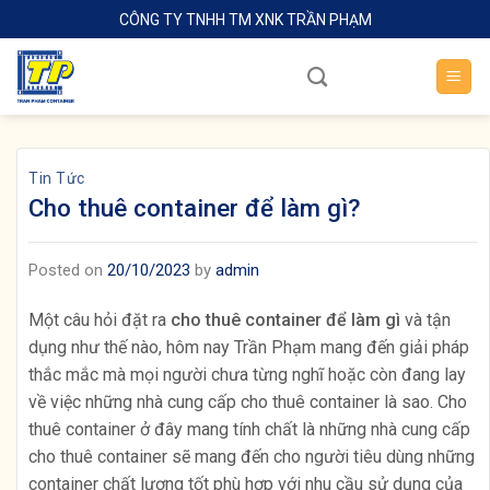
Skip
CÔNG TY TNHH TM XNK TRẦN PHẠM
to
content
Tin Tức
Cho thuê container để làm gì?
Posted on
20/10/2023
by
admin
Một câu hỏi đặt ra
cho thuê container để làm gì
và tận
dụng như thế nào, hôm nay Trần Phạm mang đến giải pháp
thắc mắc mà mọi người chưa từng nghĩ hoặc còn đang lay
về việc những nhà cung cấp cho thuê container là sao. Cho
thuê container ở đây mang tính chất là những nhà cung cấp
cho thuê container sẽ mang đến cho người tiêu dùng những
container chất lượng tốt phù hợp với nhu cầu sử dụng của