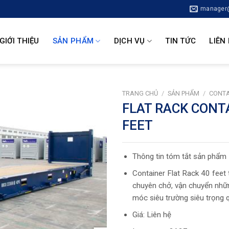
manager@
GIỚI THIỆU
SẢN PHẨM
DỊCH VỤ
TIN TỨC
LIÊN
TRANG CHỦ
/
SẢN PHẨM
/
CONTA
FLAT RACK CONT
FEET
Thông tin tóm tắt sản phẩm
Container Flat Rack 40 feet
chuyên chở, vận chuyển nhữ
móc siêu trường siêu trọng 
Giá: Liên hệ