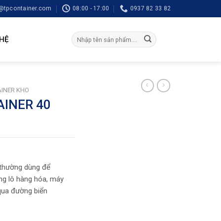
tpcontainer.com
08:00 - 17:00
0937 82 33 82
Tìm
 HỆ
kiếm:
INER KHO
AINER 40
 thường dùng để
ng lô hàng hóa, máy
qua đường biển