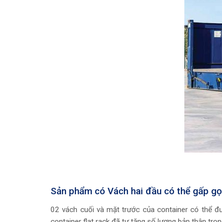
Sản phẩm có Vách hai đầu có thể gấp gọ
02 vách cuối và mặt trước của container có thể đư
container flat rack đã tự tăng số lượng bản thân tron